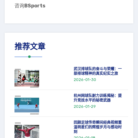
咨询
BSports
推荐文章
武汉排球队的奋斗与荣耀：一
部排球精神的真实纪实之旅
2026-01-30
杭州网球队耐力训练揭秘：提
升竞技水平的秘密武器
2026-01-29
回顾足球传奇瞬间经典视频重
温明星们的辉煌岁月与感动时
刻
2026-01-18