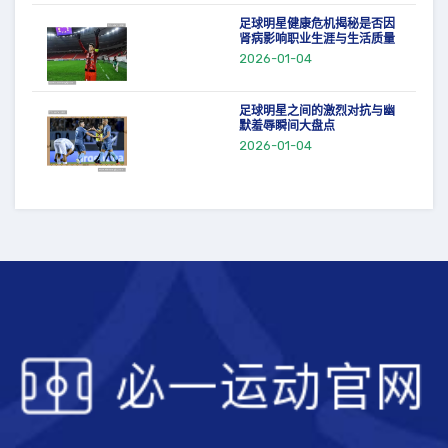
足球明星健康危机揭秘是否因
肾病影响职业生涯与生活质量
2026-01-04
足球明星之间的激烈对抗与幽
默羞辱瞬间大盘点
2026-01-04