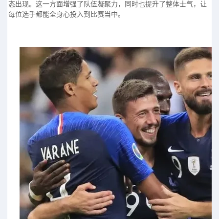
态出现。这一方面增强了队伍凝聚力，同时也提升了整体士气，让
每位选手都能全身心投入到比赛当中。