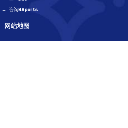
咨询
BSports
网站地图
SiteMap
联系方式
晋江市安海前蔡工业区10号
18168227919
fatedundefined
提交