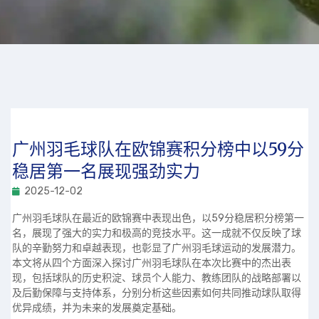
广州羽毛球队在欧锦赛积分榜中以59分
稳居第一名展现强劲实力
2025-12-02
广州羽毛球队在最近的欧锦赛中表现出色，以59分稳居积分榜第一
名，展现了强大的实力和极高的竞技水平。这一成就不仅反映了球
队的辛勤努力和卓越表现，也彰显了广州羽毛球运动的发展潜力。
本文将从四个方面深入探讨广州羽毛球队在本次比赛中的杰出表
现，包括球队的历史积淀、球员个人能力、教练团队的战略部署以
及后勤保障与支持体系，分别分析这些因素如何共同推动球队取得
优异成绩，并为未来的发展奠定基础。