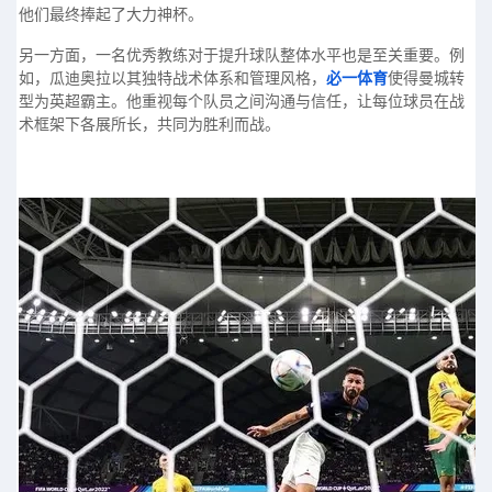
他们最终捧起了大力神杯。
另一方面，一名优秀教练对于提升球队整体水平也是至关重要。例
如，瓜迪奥拉以其独特战术体系和管理风格，
必一体育
使得曼城转
型为英超霸主。他重视每个队员之间沟通与信任，让每位球员在战
术框架下各展所长，共同为胜利而战。