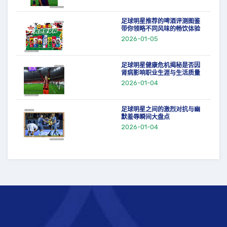
足球明星推荐的啤酒评测图鉴
带你领略不同风味的畅饮体验
2026-01-05
足球明星健康危机揭秘是否因
肾病影响职业生涯与生活质量
2026-01-04
足球明星之间的激烈对抗与幽
默羞辱瞬间大盘点
2026-01-04