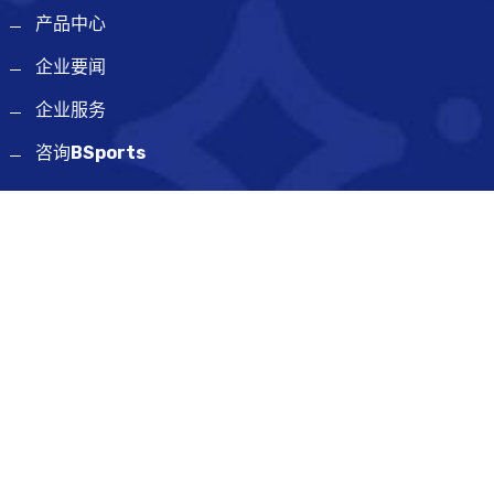
产品中心
企业要闻
企业服务
咨询
BSports
网站地图
SiteMap
联系方式
晋江市安海前蔡工业区10号
18168227919