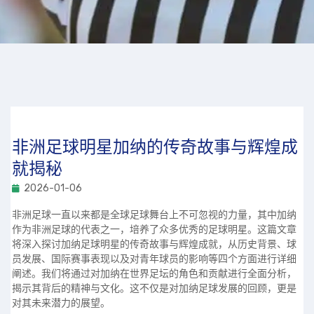
非洲足球明星加纳的传奇故事与辉煌成
就揭秘
2026-01-06
非洲足球一直以来都是全球足球舞台上不可忽视的力量，其中加纳
作为非洲足球的代表之一，培养了众多优秀的足球明星。这篇文章
将深入探讨加纳足球明星的传奇故事与辉煌成就，从历史背景、球
员发展、国际赛事表现以及对青年球员的影响等四个方面进行详细
阐述。我们将通过对加纳在世界足坛的角色和贡献进行全面分析，
揭示其背后的精神与文化。这不仅是对加纳足球发展的回顾，更是
对其未来潜力的展望。