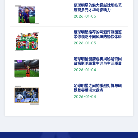
足球明星的魅力超越球场技艺
展现多元才华与影响力
2026-01-05
足球明星推荐的啤酒评测图鉴
带你领略不同风味的畅饮体验
2026-01-05
足球明星健康危机揭秘是否因
肾病影响职业生涯与生活质量
2026-01-04
足球明星之间的激烈对抗与幽
默羞辱瞬间大盘点
2026-01-04