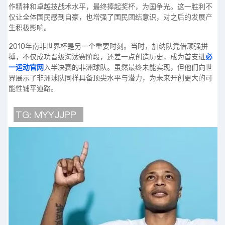
作精神和卓越技战术水平，最终捧起奖杯，为国争光。这一胜利不
仅让全体国民感到自豪，也增强了国民团结意识，对之后的发展产
生积极影响。
2010年南非世界杯是另一个重要时刻。当时，加纳队凭借顽强拼
搏，不仅成功晋级淘汰赛阶段，还差一点创造历史，成为首支进
必
一运动官网
入半决赛的非洲球队。虽然最终未能实现，但他们向世
界展示了非洲球队同样具备顶尖水平与潜力，为未来开创更大的可
能性铺平道路。