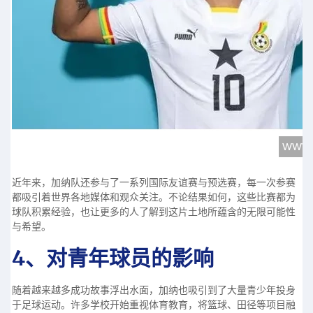
近年来，加纳队还参与了一系列国际友谊赛与预选赛，每一次参赛
都吸引着世界各地媒体和观众关注。不论结果如何，这些比赛都为
球队积累经验，也让更多的人了解到这片土地所蕴含的无限可能性
与希望。
4、对青年球员的影响
随着越来越多成功故事浮出水面，加纳也吸引到了大量青少年投身
于足球运动。许多学校开始重视体育教育，将篮球、田径等项目融