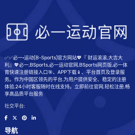
✅✅必一·运动(B-Sports)官方网站💖『 财运滚滚,大吉大
利』💖必一,BSports,必一运动官网,BSports网页版,必一体
育快速注册链接入口🎯、APP下载📱、平台首页及登录服
务。作为中国区领先的平台,为用户提供安全、稳定的注册
体验,24小时客服随时在线支持。立即前往官网,轻松注册,畅
享高品质平台服务
社交平台:
导航